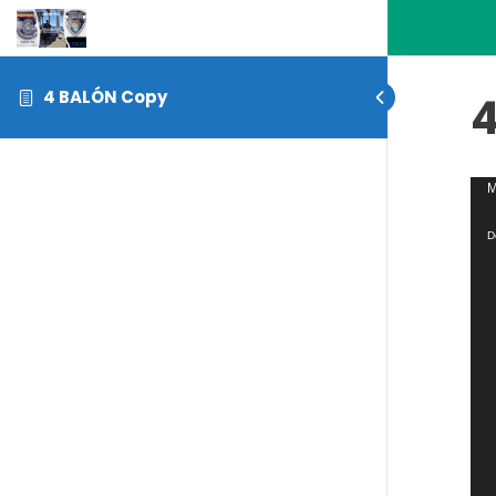
4 BALÓN Copy
Rep
M
de
D
víd