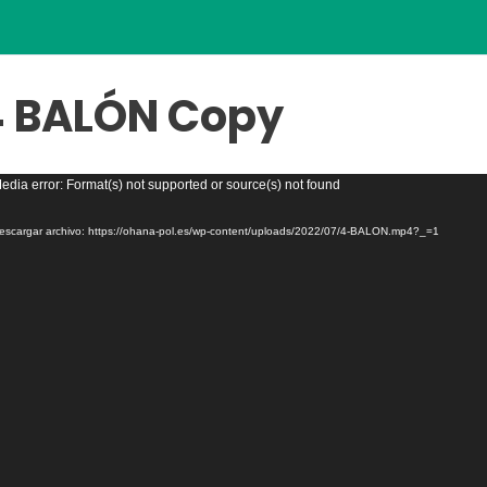
4 BALÓN Copy
roductor
edia error: Format(s) not supported or source(s) not found
escargar archivo: https://ohana-pol.es/wp-content/uploads/2022/07/4-BALON.mp4?_=1
eo