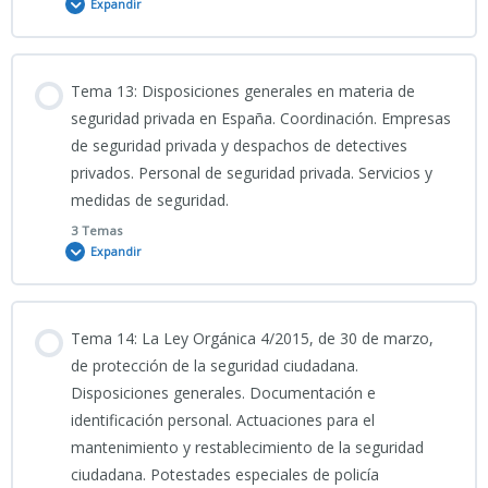
Expandir
PORTADA TEMA 11 CNP
TEST TEMA 10 CNP
Contenido
11-INFO
Tema 13: Disposiciones generales en materia de
0% COMPLETADO
0/5 Pasos
seguridad privada en España. Coordinación. Empresas
de seguridad privada y despachos de detectives
TEMA 11 CNP
privados. Personal de seguridad privada. Servicios y
Clase grabada 31_03_2026_TEMA 12 CNP
medidas de seguridad.
11-PRESENTACIÓN_Régimen_Sancionador_de_Extranjería_TEMA
3 Temas
Expandir
11 CNP
PORTADA 12
Contenido
12CNP_INFOGRAFÍA TEMA 12 CNP
Tema 14: La Ley Orgánica 4/2015, de 30 de marzo,
0% COMPLETADO
0/3 Pasos
de protección de la seguridad ciudadana.
Disposiciones generales. Documentación e
TEMA 12 CNP
identificación personal. Actuaciones para el
PODCAST TEMA 13 CNP
mantenimiento y restablecimiento de la seguridad
ciudadana. Potestades especiales de policía
PRESENTACIÓN TEMA 12