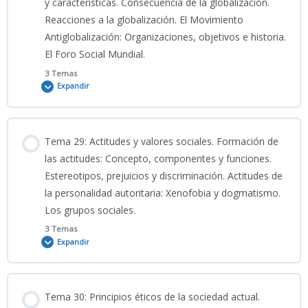
y características. Consecuencia de la globalización.
TEST 1_TEMA 26 CNP
Reacciones a la globalización. El Movimiento
SIMULACRO 8_ 20 PREGUNTAS TEMA 25 CNP 2026
Antiglobalización: Organizaciones, objetivos e historia.
Clase grabada Tema 27 CNP 21/05/2026
El Foro Social Mundial.
TEST 2_TEMA 26 CNP
TEST TEMA 25 CNP
3 Temas
Expandir
PRESENTACIÓN TEMA 27 CNP (2026)
TEST 3_TEMA 26 CNP
Contenido
INFO TEMA 27 CNP
Tema 29: Actitudes y valores sociales. Formación de
TEST 4_TEMA 26 CNP
0% COMPLETADO
0/3 Pasos
las actitudes: Concepto, componentes y funciones.
Estereotipos, prejuicios y discriminación. Actitudes de
BTEST 27 CNP
la personalidad autoritaria: Xenofobia y dogmatismo.
26_05_2026_Clase grabada Tema 28 CNP
TEST 5_TEMA 26 CNP
Los grupos sociales.
TEST 1_TEMA 27 CNP
3 Temas
Expandir
PRESENTACIÓN TEMA 28 CNP
TEST 6_TEMA 26 CNP
TEST 2_TEMA 27 CNP
Contenido
INFOTEMA 28 CNP
TEST 7_TEMA 26 CNP
Tema 30: Principios éticos de la sociedad actual.