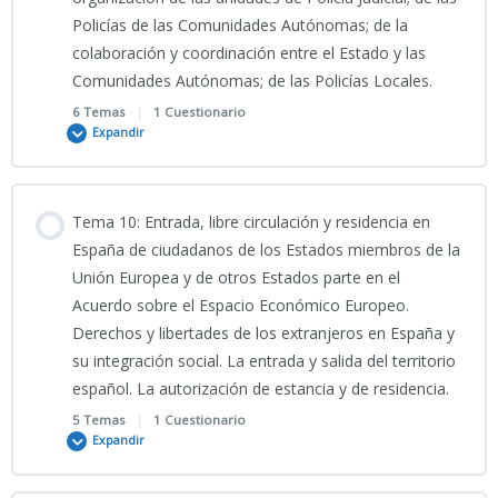
Clase grabada 1ª PARTE Tema 8 CNP “CIENCIAS JURÍDICAS_
TEST TEMA 7 CNP
Policías de las Comunidades Autónomas; de la
colaboración y coordinación entre el Estado y las
Clase grabada 2ª PARTE Tema 8 CNP “CIENCIAS JURÍDICAS_
Comunidades Autónomas; de las Policías Locales.
6 Temas
|
1 Cuestionario
Expandir
19_03_2026_Clase grabada TEMA 8 CNP
Contenido
Tema 10: Entrada, libre circulación y residencia en
PORTADA TEMA 8 CNP
0% COMPLETADO
0/6 Pasos
España de ciudadanos de los Estados miembros de la
Unión Europea y de otros Estados parte en el
8-INFOGRAFÍA TEMA 8 CNP
Acuerdo sobre el Espacio Económico Europeo.
PODSCAST TEMA 9 CNP
Derechos y libertades de los extranjeros en España y
su integración social. La entrada y salida del territorio
TEMA 8 CNP
español. La autorización de estancia y de residencia.
Clase grabada 17_03_2026_TEMA 9 CNP
5 Temas
|
1 Cuestionario
Expandir
8-PRESENTACIÓN_Policía_Nacional_Organización_Estructura
PORTADA 9
2026