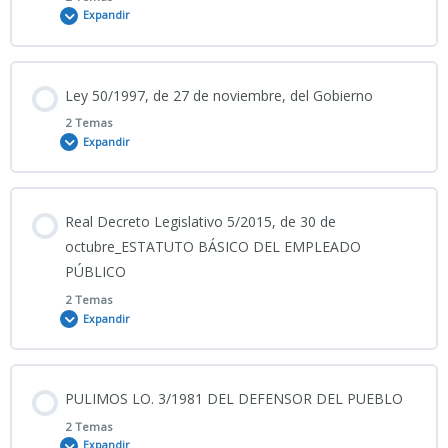
Expandir
1.- TEST Ley Orgánica 4/2010
Contenido
Ley 50/1997, de 27 de noviembre, del Gobierno
0% COMPLETADO
0/2 Pasos
2 Temas
Expandir
06_08_2026_PULIMOS LO. 9/2015 RÉGIMEN PERSONAL CNP
Contenido
Real Decreto Legislativo 5/2015, de 30 de
0% COMPLETADO
0/2 Pasos
octubre_ESTATUTO BÁSICO DEL EMPLEADO
Ley Orgánica 9/2015
PÚBLICO
2 Temas
05_08_2026_PULIMOS LEY 50/1997 DEL GOBIERNO
Expandir
Ley 50/1997, de 27 de noviembre, del Gobierno
Contenido
PULIMOS LO. 3/1981 DEL DEFENSOR DEL PUEBLO
0% COMPLETADO
0/2 Pasos
2 Temas
Expandir