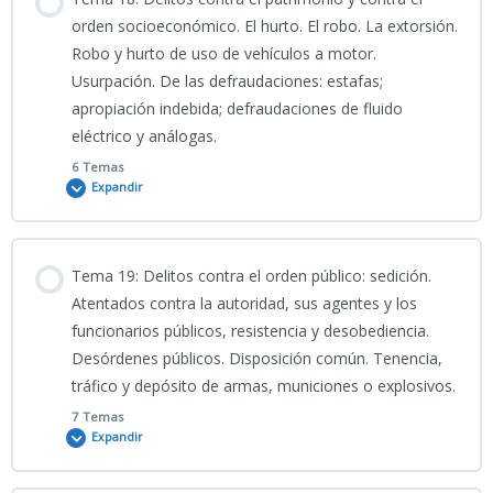
0% COMPLETADO
0/6 Pasos
orden socioeconómico. El hurto. El robo. La extorsión.
Robo y hurto de uso de vehículos a motor.
16-PRESENTACIÓN-Silencio_Jurídico_Código_Penal_Básico
Usurpación. De las defraudaciones: estafas;
PODCAST TEMA 17 CNP
apropiación indebida; defraudaciones de fluido
eléctrico y análogas.
PORTADA 16
Clase 16_04_2026_Tema 17 CNP “CIENCIAS JURÍDICAS”
6 Temas
Expandir
16-INFO
VÍDEO EXPLICATIVO TEMA 17 CNP
Contenido
Tema 19: Delitos contra el orden público: sedición.
TEMA 16 CNP
0% COMPLETADO
0/6 Pasos
Atentados contra la autoridad, sus agentes y los
17-PRESENTACIÓN-
funcionarios públicos, resistencia y desobediencia.
Derecho_Penal_Delitos_Contra_las_Personas_y_la_Libertad_Sexual_
Desórdenes públicos. Disposición común. Tenencia,
Test Tema 16 CNP (I)_PARTE I: Conceptos fundamentales y
Clase grabada_21_04_2026_TEMA 18 CNP
estructura del tema
tráfico y depósito de armas, municiones o explosivos.
PORTADA 17
7 Temas
Expandir
PORTADA 18
Test Tema 16 CNP (II)_PARTE II: Contenidos específicos y
referencias normativas
INFOGRAFÍA TEMA 17 CNP