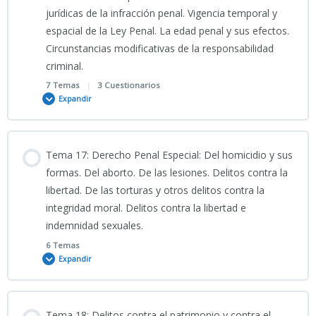
marzo, de protección de la seguridad ciudadana julio 2025
jurídicas de la infracción penal. Vigencia temporal y
espacial de la Ley Penal. La edad penal y sus efectos.
PORTADA 15
14-Ley_de_Seguridad_Ciudadana_Claves_Policiales
Circunstancias modificativas de la responsabilidad
criminal.
15-INFO
7 Temas
|
3 Cuestionarios
Expandir
TEMA 15 CNP
Contenido
Tema 17: Derecho Penal Especial: Del homicidio y sus
0% COMPLETADO
0/7 Pasos
formas. Del aborto. De las lesiones. Delitos contra la
15-PRESENTACIÓN-Infrastructuras_Críticas_y_Ciberseguridad
libertad. De las torturas y otros delitos contra la
integridad moral. Delitos contra la libertad e
VÍDEO EXPLICATIVO TEMA_16__DERECHO_PENAL
15-PODCAST TEMA 15 CNP
indemnidad sexuales.
6 Temas
Expandir
Clase grabada 15_04_2026_TEMA 16 CNP
Contenido
PODCAST TEMA 16 CNP
Tema 18: Delitos contra el patrimonio y contra el