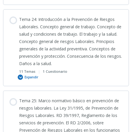
INFOGRAFÍA TEMA 22 CNP
CÓMIC TEMA 21 CNP
Contenido
Tema 24: Introducción a la Prevención de Riesgos
0% COMPLETADO
0/7 Pasos
Laborales. Concepto general de trabajo. Concepto de
PRESENTACIÓN TEMA 22 CNP (2026) PDF
salud y condiciones de trabajo. El trabajo y la salud.
PORTADA 21
Concepto general de riesgos Laborales. Principios
VÍDEO EXPLICATIVO_Tema_23__Ciencias_Jurídicas
generales de la actividad preventiva. Conceptos de
CÓMIC TEMA 22 CNP
TEMA 21 CNP
prevención y protección. Consecuencia de los riesgos.
Daños a la salud.
PORTADA 23
SIMULACRO INTERACTIVO TEMA 22 CNP
11 Temas
|
1 Cuestionario
TEST TEMA 21 CNP
Expandir
INFO TEMA 23 CNP 2
SIMULACRO INTERACTIVO 2_ TEMA 22 CNP
Contenido
Tema 25: Marco normativo básico en prevención de
TEMA 23 CNP modificado
0% COMPLETADO
0/11 Pasos
riesgos laborales. La Ley 31/1995, de Prevención de
SIMULACRO INTERACTIVO 3_ TEMA 22 CNP
Riesgos Laborales. RD 39/1997, Reglamento de los
servicios de prevención. El RD 2/2006, sobre
PRESENTACIÓN TEMA 23 CNP 2026
Clase grabada 12_05_2026_Clase Tema 24 CNP_CIENCIAS
SIMULACRO INTERACTIVO 4_ TEMA 22 CNP
Prevención de Riesgos Laborales en los funcionarios