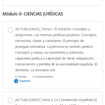
INFO_Reforma CP 2026
Módulo 0- CIENCIAS JURÍDICAS
INFO2_Reforma CP 2026
!ACTUALIZADO¡_Tema 1: El Derecho: Concepto y
acepciones. Las normas jurídicas positivas: Concepto,
estructura, clases y caracteres. El principio de
Modificación CP y LECrim 2026
jerarquía normativa. La persona en sentido jurídico:
Concepto y clases; su nacimiento y extinción;
capacidad jurídica y capacidad de obrar. Adquisición,
MULTIREINCIDENCIA 2026
conservación y pérdida de la nacionalidad española. El
domicilio. La vecindad civil.
PODCAST_REFORMA 2026 CP Y LECrim
6 Temas
|
3 Cuestionarios
Expandir
BOE-A-2026-7966
Contenido
¡ACTUALIZADO!_Tema 2: La Constitución Española (I):
0% COMPLETADO
0/6 Pasos