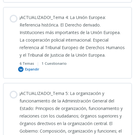
Test Tema 1 (I)
Contenido
PORTADA TEMA 2
¡ACTUALIZADO!_Tema 4: La Unión Europea:
0% COMPLETADO
0/6 Pasos
Referencia histórica. El Derecho derivado.
Test Tema 1 (II)
Instituciones más importantes de la Unión Europea.
INFOGRAFÍA TEMA 2 CNP 2
La cooperación policial internacional. Especial
PODCAST TEMA 3 CNP
referencia al Tribunal Europeo de Derechos Humanos
Test Tema 1 (III)
TEMA 2 CNP 2026
y el Tribunal de Justicia de la Unión Europea.
26_02_2026_Clase grabada_TEMA 3 CNP
6 Temas
|
1 Cuestionario
Expandir
PRESENTACIÓN TEMA 2 CNP 2026
PORTADA TEMA 3 CNP
Contenido
¡ACTUALIZADO!_Tema 5: La organización y
TEST TEMA 2 CNP (I) CIENCIAS JURÍDICAS
0% COMPLETADO
0/6 Pasos
funcionamiento de la Administración General del
INFOGRAFÍA TEMA 3 CNP
Estado: Principios de organización, funcionamiento y
relaciones con los ciudadanos; órganos superiores y
PODCAST TEMA 4 CNP
órganos directivos en la organización central. El
TEMA 3 CNP
Gobierno: Composición, organización y funciones; el