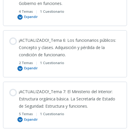
Gobierno en funciones.
Clase grabada_02_03_2026_TEMA 4 CNP_LA UE
PRESENTACIÓN TEMA 3 CNP 2026
4 Temas
|
1 Cuestionario
Expandir
PORTADA 4
TEST TEMA 3 CNP (I) CIENCIAS JURÍDICAS
Contenido
¡ACTUALIZADO!_Tema 6: Los funcionarios públicos:
INFOFRAFÍA TEMA 4 CNP
0% COMPLETADO
0/4 Pasos
Concepto y clases. Adquisición y pérdida de la
condición de funcionario.
ACTUALIZADO MARZO 2026_TEMA 4 CNP_2026
2 Temas
|
1 Cuestionario
PODCAST TEMA 5 CNP
Expandir
Presentación Tema 4 CNP_2026
04_03_2026_Clase grabada_Clase Tema 5 CNP “CIENCIAS
Contenido
JURÍDICAS_
¡ACTUALIZADO!_Tema 7: El Ministerio del Interior:
0% COMPLETADO
0/2 Pasos
Estructura orgánica básica. La Secretaría de Estado
TEST TEMA 4 CNP
de Seguridad: Estructura y funciones.
5-INFOGRAFÍA TEMA 5 CNP 2
5 Temas
|
1 Cuestionario
PODCAST TEMA 6 CNP
Expandir
5-Presentación Tema 5 CNP_2026