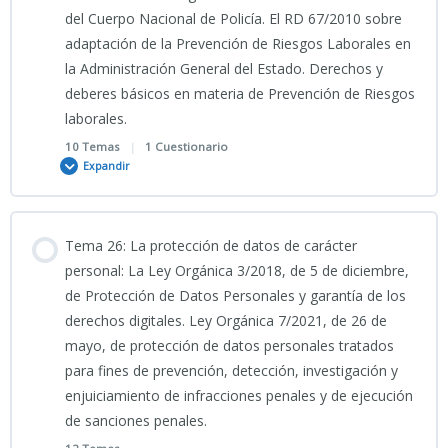
JURÍDICAS
del Cuerpo Nacional de Policía. El RD 67/2010 sobre
PODCAST TEMA 23 CNP
adaptación de la Prevención de Riesgos Laborales en
TEST TEMA 22 CNP
INFOGRAFÍA TEMA 24 CIENCIAS JURÍDICAS
la Administración General del Estado. Derechos y
deberes básicos en materia de Prevención de Riesgos
Clase grabada 7_05_2026_TEMA 23 CNP
laborales.
PRESENTACIÓN TEMA 24 CNP (2025)
10 Temas
|
1 Cuestionario
Expandir
TEST TEMA 23 CNP
SIMULACRO 1_TEMA 24 CIENCIAS JURÍDICAS_20 preguntas
Contenido
Tema 26: La protección de datos de carácter
SIMULACRO 2_TEMA 24 CIENCIAS JURÍDICAS_20 preguntas
0% COMPLETADO
0/10 Pasos
personal: La Ley Orgánica 3/2018, de 5 de diciembre,
de Protección de Datos Personales y garantía de los
derechos digitales. Ley Orgánica 7/2021, de 26 de
14_05_2026_Clase grabada Tema 25 CNP
SIMULACRO 3_TEMA 24 CIENCIAS JURÍDICAS_20 preguntas
mayo, de protección de datos personales tratados
para fines de prevención, detección, investigación y
enjuiciamiento de infracciones penales y de ejecución
SIMULACRO 1_ 100 PREGUNTAS TEMA 25 CNP 2026
SIMULACRO 4_TEMA 24 CIENCIAS JURÍDICAS_20 preguntas
de sanciones penales.