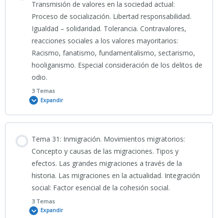
0% COMPLETADO
0/3 Pasos
Transmisión de valores en la sociedad actual:
TEST 3_TEMA 27 CNP
Proceso de socialización. Libertad responsabilidad.
TEST 8_TEMA 26 CNP
Igualdad – solidaridad. Tolerancia. Contravalores,
Clase grabada Tema 29 CNP_27_05_2026
reacciones sociales a los valores mayoritarios:
TEST 4_TEMA 27 CNP
Racismo, fanatismo, fundamentalismo, sectarismo,
hooliganismo. Especial consideración de los delitos de
PRESENTACIÓN_TEMA 29
TEST 5_TEMA 27 CNP
odio.
CNP_Silencio_Comportamiento_Social_y_Valores
3 Temas
Expandir
TEST 6_TEMA 27 CNP
INFO TEMA 29 CNP
Contenido
Tema 31: Inmigración. Movimientos migratorios:
TEST 7_TEMA 27 CNP
0% COMPLETADO
0/3 Pasos
Concepto y causas de las migraciones. Tipos y
efectos. Las grandes migraciones a través de la
TEST 8_TEMA 27 CNP
historia. Las migraciones en la actualidad. Integración
02_06_2026_Clase grabada_Tema 30 CNP_CIENCIAS SOCIALES
social: Factor esencial de la cohesión social.
3 Temas
Expandir
PRESENTACIÓN TEMA 30 CNP 2025