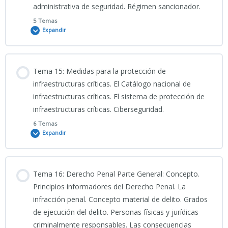
administrativa de seguridad. Régimen sancionador.
CNP_Protección_Internacional_Asilo_y_Subsidiaria
01_04_2026_Clase grabada TEMA 13 CIENCIAS JURÍDICAS
5 Temas
Expandir
PDF PRESENTACIÓN TEMA 13 CNP
Contenido
Tema 15: Medidas para la protección de
0% COMPLETADO
0/5 Pasos
infraestructuras críticas. El Catálogo nacional de
infraestructuras críticas. El sistema de protección de
infraestructuras críticas. Ciberseguridad.
Clase grabada 06_04_2026_TEMA 14 CNP
6 Temas
Expandir
PORTADA 14
Contenido
Tema 16: Derecho Penal Parte General: Concepto.
14-INFOGRAFÍA
0% COMPLETADO
0/6 Pasos
Principios informadores del Derecho Penal. La
infracción penal. Concepto material de delito. Grados
de ejecución del delito. Personas físicas y jurídicas
ALUMNOS_CNP_TEMA 14 CNP_La Ley Orgánica 4-2015, de 30 de
08_04_2026_Clase grabada “TEMA 15 CNP_CIENCIAS JURÍDICAS”
criminalmente responsables. Las consecuencias