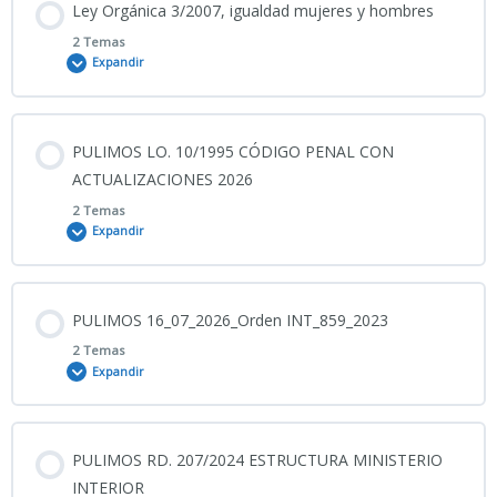
Ley Orgánica 3/2007, igualdad mujeres y hombres
0% COMPLETADO
0/2 Pasos
2 Temas
Ley 31/1995 Prevención RL
Expandir
27_07_2026_ PULIMOS TEXTO CONSOLIDADO LO. 1/2004
MEDIDAS DE PROTECCIÓN INTEGRAL CONTRA LA VG
Contenido
PULIMOS LO. 10/1995 CÓDIGO PENAL CON
0% COMPLETADO
0/2 Pasos
ACTUALIZACIONES 2026
Ley Orgánica 1/2004, VG
2 Temas
Expandir
23_07-2026_PULIMOS LO. 3/2017 Igualdad efectiva de mujeres
y hombres
Contenido
PULIMOS 16_07_2026_Orden INT_859_2023
Ley Orgánica 3/2007, igualdad mujeres y hombres
0% COMPLETADO
0/2 Pasos
2 Temas
Expandir
21_07_2026_PULIMOS TEXTO CONSOLIDADO CÓDIGO PENAL
Contenido
PULIMOS RD. 207/2024 ESTRUCTURA MINISTERIO
0% COMPLETADO
0/2 Pasos
INTERIOR
BOE CP 2026