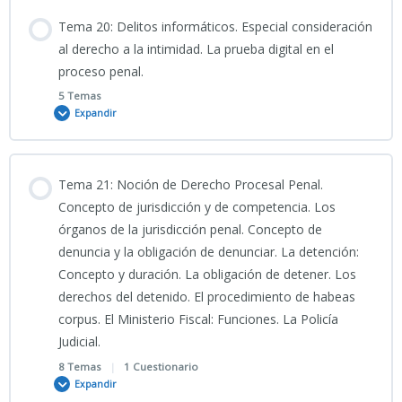
Contenido
18-INFO-
Tema 20: Delitos informáticos. Especial consideración
Test Tema 16 CNP (III)_PARTE III: Enfoque temático especifico
0% COMPLETADO
0/7 Pasos
al derecho a la intimidad. La prueba digital en el
(Crímenes sexuales y trata)
proceso penal.
TEMA 18 CNP_2026_. Delitos contra el patrimonio y el orden
5 Temas
socioeconómico. Hurto, robo. Robo y hurto de uso de
22_04_2026_Clase Tema 19 CIENCIAS JURÍDICAS
Expandir
vehículos.
PORTADA 19
Contenido
18-PRESENTACIÓN-
Tema 21: Noción de Derecho Procesal Penal.
Delitos_Patrimonio_y_Orden_Socioeconómico
0% COMPLETADO
0/5 Pasos
Concepto de jurisdicción y de competencia. Los
19-INFO
órganos de la jurisdicción penal. Concepto de
denuncia y la obligación de denunciar. La detención:
18-PODCAST TEMA 18 CNP
Clase grabada 28_04_2026_ TEMA 20 CNP
Concepto y duración. La obligación de detener. Los
TEMA 19 CNP_. Delitos contra el orden público. Abril 2026
derechos del detenido. El procedimiento de habeas
corpus. El Ministerio Fiscal: Funciones. La Policía
PORTADA 2026
Judicial.
19-PRESENTACIÓN-Delitos_contra_el_Orden_Público
8 Temas
|
1 Cuestionario
TEMA 20 CNP 2026
Expandir