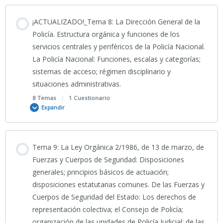
09_03_2026_Clase grabada Tema 6 CNP “CIENCIAS JURÍDICAS_
Contenido
¡ACTUALIZADO!_Tema 8: La Dirección General de la
TEST TEMA 5 CNP
0% COMPLETADO
0/5 Pasos
Policía. Estructura orgánica y funciones de los
TEST TEMA 6 CNP
servicios centrales y periféricos de la Policía Nacional.
La Policía Nacional: Funciones, escalas y categorías;
PODCAST TEMA 7 CNP
sistemas de acceso; régimen disciplinario y
situaciones administrativas.
11/03/2026_Clase grabada Tema 7 CNP _CIENCIAS JURÍDICAS_
8 Temas
|
1 Cuestionario
Expandir
7-PRESENTACIÓN_Engranaje_de_la_Seguridad_Nacional 2026
Contenido
Tema 9: La Ley Orgánica 2/1986, de 13 de marzo, de
0% COMPLETADO
0/8 Pasos
Fuerzas y Cuerpos de Seguridad: Disposiciones
7- INFO 2
generales; principios básicos de actuación;
disposiciones estatutarias comunes. De las Fuerzas y
PODCAST TEMA 8 CNP
Cuerpos de Seguridad del Estado: Los derechos de
TEMA 7 CNP 2026
representación colectiva; el Consejo de Policía;
organización de las unidades de Policía Judicial; de las