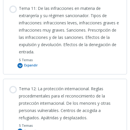
Contenido
Tema 11: De las infracciones en materia de
9-INFOGRAFÍA TEMA 9 CNP
TEST TEMA 8 CNP
0% COMPLETADO
0/5 Pasos
extranjería y su régimen sancionador. Tipos de
infracciones: infracciones leves, infracciones graves e
infracciones muy graves. Sanciones. Prescripción de
TEMA 9 CNP
PODSCAT TEMA 10 CNP
las infracciones y de las sanciones. Efectos de la
expulsión y devolución. Efectos de la denegación de
9-PRESENTACIÓN-Ley_Orgánica_2_1986_Marco_Legal_Policial
entrada.
Clase grabada 23_03_2026_TEMA 10 CNP
5 Temas
Expandir
TEST TEMA 9 CNP
PORTADA TEMA 10 CNP
Contenido
Tema 12: La protección internacional. Reglas
10-INFOGRAFÍA
0% COMPLETADO
0/5 Pasos
procedimentales para el reconocimiento de la
protección internacional. De los menores y otras
personas vulnerables. Centros de acogida a
10-
Clase grabada 25_03_2026_TEMA 11 CNP
refugiados. Apátridas y desplazados.
PRESENTACIÓN_Derecho_de_Extranjería_Guía_Policial_Esencial
2026
5 Temas