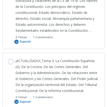
Estructura y caracteres de la CE de 1978. Los valores
Simulacro Interactivo Reforma Penal 2026
de la Constitución. Los principios del régimen
constitucional: Estado democrático, Estado de
PODCAST TEMA 1 CNP
derecho, Estado social, Monarquía parlamentaria y
Estado autonomista. Los derechos y deberes
fundamentales establecidos en la Constitución: …
Normativa aplicable Tema 1 CNP
6 Temas
|
1 Cuestionario
Expandir
Clase Tema 1 CNP _CIENCIAS JURÍDICAS_
Contenido
¡ACTUALIZADO!_Tema 3: La Constitución Española
04_08_2026_Clase grabada TEMA 1 CNP
0% COMPLETADO
0/6 Pasos
(II): De la Corona. De las Cortes Generales. Del
Gobierno y la Administración. De las relaciones entre
el Gobierno y las Cortes Generales. Del Poder Judicial.
1CNP_PRESENTACIÓN TEMA
PODCAST TEMA 2 CNP
De la organización territorial del Estado. Del Tribunal
1CNP_Derecho_y_Ordenamiento_Jurídico_Español 2026
Constitucional. De la reforma constitucional.
06_08_2026_Clase grabada_Clase Tema 2 CNP _CIENCIAS
6 Temas
|
1 Cuestionario
1CNP_INFOGRAFÍA TEMA 1CNP
Expandir
JURÍDICAS_