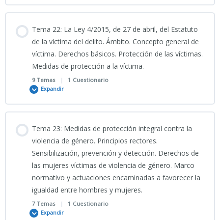
CÓMIC TEMA 19 CNP
20-PRESENTACIÓN-
Contenido
Tema 22: La Ley 4/2015, de 27 de abril, del Estatuto
Delitos_Informáticos_Intimidad_y_Prueba_Digital
PODCAST TEMA 19 CNP
0% COMPLETADO
0/8 Pasos
de la víctima del delito. Ámbito. Concepto general de
víctima. Derechos básicos. Protección de las víctimas.
CÓMIC TEMA 20 CNP
Medidas de protección a la víctima.
29_04_2026_Clase grabada_Tema 21 CNP
9 Temas
|
1 Cuestionario
Expandir
PDF presentación Tema 21 CIENCIAS JURÍDICAS 2026
Contenido
Tema 23: Medidas de protección integral contra la
INSTRUCCIÓN-1-2024-SECRETARIA-DE-ESTADO-SEGURIDAD-
0% COMPLETADO
0/9 Pasos
violencia de género. Principios rectores.
PROCEDIMIENTO-INTEGRAL-DETENCION-POLICIAL
Sensibilización, prevención y detección. Derechos de
las mujeres víctimas de violencia de género. Marco
VÍDEO EXPLICATIVO TEMA 22 CNP_Estatuto_de_la_Víctima
normativo y actuaciones encaminadas a favorecer la
DERECHO PROCESAL PENAL
igualdad entre hombres y mujeres.
4_05_2026_Clase grabada Tema 22 CNP
7 Temas
|
1 Cuestionario
PODCAST TEMA 21 CNP
Expandir