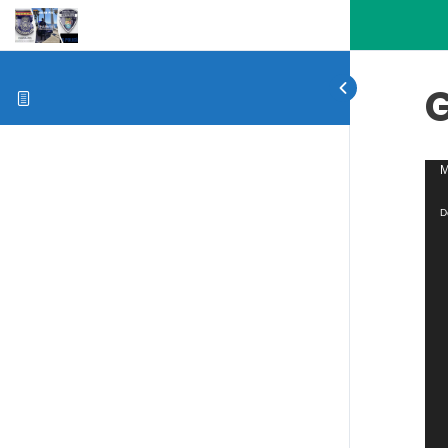
Rep
M
de
D
víd