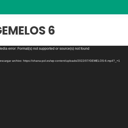
GEMELOS 6
roductor
edia error: Format(s) not supported or source(s) not found
escargar archivo: https://ohana-pol.es/wp-content/uploads/2022/07/GEMELOS-6.mp4?_=1
eo