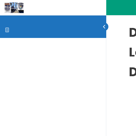
D
L
D