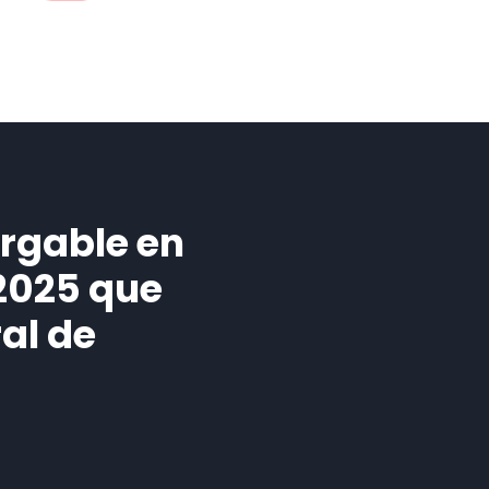
argable en
2025 que
al de