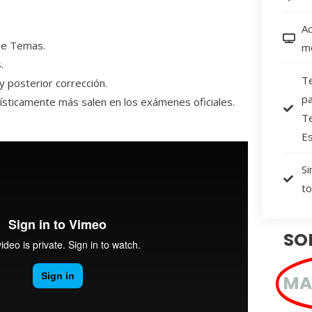
Ac
de Temas.
mó
.
T
y posterior corrección.
pa
sticamente más salen en los exámenes oficiales.
T
Es
Si
to
SO
MA