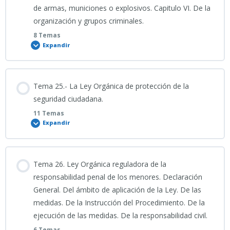
de armas, municiones o explosivos. Capitulo VI. De la
organización y grupos criminales.
ALUMNOS_TEMA 23 ESPECÍFICO
8 Temas
Expandir
23_PRESENTACIÓN_TEMA 23 ESPECÍFICO 2026
Contenido
Tema 25.- La Ley Orgánica de protección de la
16_03_2026_Clase grabada TEMA 23 ESPECÍFICO
0% COMPLETADO
0/8 Pasos
seguridad ciudadana.
11 Temas
Expandir
PODCAST TEMA 24 ESPECÍFICO
Contenido
Tema 26. Ley Orgánica reguladora de la
MÍO_TEMA 24 ESPECÍFICO
0% COMPLETADO
0/11 Pasos
responsabilidad penal de los menores. Declaración
General. Del ámbito de aplicación de la Ley. De las
VÍDEO EXPLICATIVO TEMA 24 ESPECÍFICO
medidas. De la Instrucción del Procedimiento. De la
PODCAST TEMA 25 ESPECÍFICO
ejecución de las medidas. De la responsabilidad civil.
6 Temas