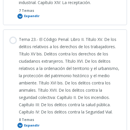
industrial. Capítulo XIV: La receptación.
TEMA 20 ESPECÍFICO (MÍO)
7 Temas
PRESENTACIÓN TEMA 19 ESPECÍFICO 2026
Expandir
MÍO_TEMA 21 ESPECÍFICO
PENAS Tema 20
1.- Simulacro Tema 19: Código Penal (Bloque 1):
Contenido
Clase grabada 09_03_2026_TEMA 21 ESPECÍFICO
Tema 23.- El Código Penal. Libro II. Título XV. De los
0% COMPLETADO
0/7 Pasos
delitos relativos a los derechos de los trabajadores.
Clase grabada 05_08_2026_TEMA 20 ESPECÍFICO
Título XV bis. Delitos contra los derechos de los
2.- Simulacro Tema 19: Código Penal (Bloque 2)
ciudadanos extranjeros. Título XVI. De los delitos
PODCAST TEMA 22 ESPECÍFICO
relativos a la ordenación del territorio y el urbanismo,
INFOGRAFÍA TEMA 20 ESPECÍFICO
3.- Simulacro Tema 19: Código Penal (Bloque 3)
la protección del patrimonio histórico y el medio
ambiente. Título XVI bis. De los delitos contra los
TEMA 22 ESPECÍFICO
PRESENTACIÓN TEMA 20 ESPECÍFICO 2026
animales. Título XVII. De los delitos contra la
4.- Simulacro Tema 19: Código Penal (Bloque 4)
seguridad colectiva: Capítulo II. De los incendios.
EN BLANCO_TEST 100 PREGUNTAS NUEVO TEMA 22 ESPECÍFICO
Capítulo III: De los delitos contra la salud pública.
2025
Capítulo IV: De los delitos contra la Seguridad Vial.
5.- Simulacro Tema 19: Código Penal (Bloque 5)
8 Temas
Expandir
B5SUPUESTOS TEMA 22 ESPECÍFICO_2025_