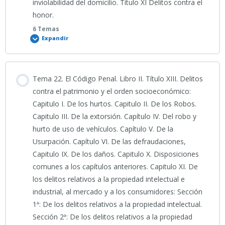
Urbanismo
inviolabilidad del domicilio. Título XI Delitos contra el
PODCAST TEMA 20 ESPECÍFICO
honor.
Cronología Detallada de Eventos Tema 19 ESPECÍFICO
PRESENTACIÓN TEMA 18
TEST TEMA 15 ESPECÍFICO (II)
ESPECÍFICO_LOTUS_Conceptos_Clave_para_la_Policía_Local_Extrem
6 Temas
INFOGRAFÍA T-17.pdf
Simulacro 8_TEMA 16 ESPECÍFICO: Repaso Final de Plazos,
2026
Expandir
Guía de Estudio Detallada_TEMA 20 ESPECÍFICO
Órganos y Conceptos Clave
TEST 100 PREGUNTAS_TEMA 19 ESPECÍFICO
TEST TEMA 15 ESPECÍFICO (III)
TEST TEMA 17 ESPECÍFICO (I)
INFOGRAFÍA T-18.pdf
Contenido
Simulacro Final_TEMA 16 ESPECÍFICO: 100 Preguntas de
PREGUNTAS FRECUENTES TEMA 20 ESPECÍFICO
Tema 22. El Código Penal. Libro II. Título XIII. Delitos
5 SUPUESTOS TEMA 19 ESPECÍFICO
Normativa de Igualdad
TEST TEMA 15 ESPECÍFICO (IV)
0% COMPLETADO
0/6 Pasos
contra el patrimonio y el orden socioeconómico:
TEST TEMA 17 ESPECÍFIVO (II)
Capitulo I. De los hurtos. Capitulo II. De los Robos.
RESUMEN TEMA 20 ESPECÍFICO
Capitulo III. De la extorsión. Capítulo IV. Del robo y
MÍO TEMA 19 ESPECÍFICO
TEST TEMA 16 ESPECÍFICO (I)
TEST TEMA 15 ESPECÍFICO (V)
PODCAST TEMA 21 ESPECÍFICO
hurto de uso de vehículos. Capítulo V. De la
TEST TEMA 17 ESPECÍFICO (III)
Usurpación. Capítulo VI. De las defraudaciones,
Cronología Detallada de Eventos Tema 20 ESPECÍFICO
Ejemplos Tema 19 ESPECÍFICO
Capitulo IX. De los daños. Capitulo X. Disposiciones
TEMA 21 ESPECÍFICO
TEST TEMA 17 ESPECÍFICO (IV)
comunes a los capítulos anteriores. Capitulo XI. De
TEST 100 PREGUNTAS TEMA 20 ESPECÍFICO
los delitos relativos a la propiedad intelectual e
Clase grabada 03_08_2026_TEMA 19 ESPECÍFICO
TEST TEMA 21 ESPECÍFICO
industrial, al mercado y a los consumidores: Sección
TEST TEMA 17 ESPECÍFICO (V)
1ª: De los delitos relativos a la propiedad intelectual.
5 SUPUESTOS TEMA 20 ESPECÍFICO
Sección 2ª: De los delitos relativos a la propiedad
INFOGRAFÍA TEMA 19 ESPECÍFICO
5 SUPUESTOS TEMA 21 ESPECÍFICO