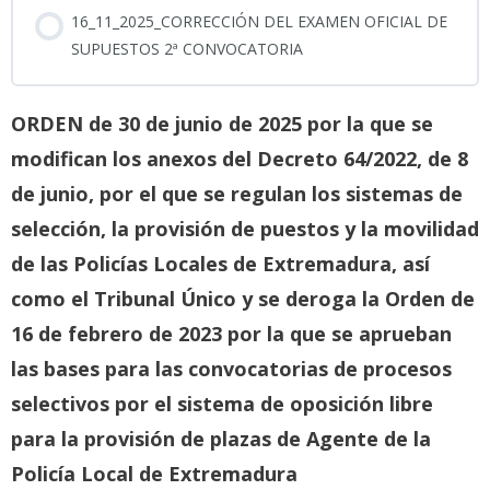
Modificación CP y LECrim 2026
16_11_2025_CORRECCIÓN DEL EXAMEN OFICIAL DE
SUPUESTOS 2ª CONVOCATORIA
MULTIREINCIDENCIA 2026
ORDEN de 30 de junio de 2025 por la que se
modifican los anexos del Decreto 64/2022, de 8
PODCAST_REFORMA 2026 CP Y LECrim
de junio, por el que se regulan los sistemas de
selección, la provisión de puestos y la movilidad
BOE-A-2026-7966
de las Policías Locales de Extremadura, así
como el Tribunal Único y se deroga la Orden de
Simulacro Interactivo Reforma Penal 2026
16 de febrero de 2023 por la que se aprueban
las bases para las convocatorias de procesos
selectivos por el sistema de oposición libre
para la provisión de plazas de Agente de la
Policía Local de Extremadura