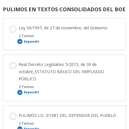
PULIMOS EN TEXTOS CONSOLIDADOS DEL BOE
Ley 50/1997, de 27 de noviembre, del Gobierno
2 Temas
Expandir
Contenido
Real Decreto Legislativo 5/2015, de 30 de
0% COMPLETADO
0/2 Pasos
octubre_ESTATUTO BÁSICO DEL EMPLEADO
PÚBLICO
2 Temas
05_08_2026_PULIMOS LEY 50/1997 DEL GOBIERNO
Expandir
Ley 50/1997, de 27 de noviembre, del Gobierno
Contenido
PULIMOS LO. 3/1981 DEL DEFENSOR DEL PUEBLO
0% COMPLETADO
0/2 Pasos
2 Temas
Expandir