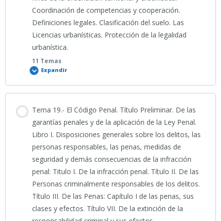
Coordinación de competencias y cooperación.
18_02_2026_TEMA 16 ESPECÍFICO (Clase grabada)
PODCAST TEMA 17 ESPECÍFICO
SIMULACRO TEMA 15 ESPECÍFICO 100 PREGUNTAS
TEST TEMA 14 ESPECÍFICO (IV)
Definiciones legales. Clasificación del suelo. Las
Licencias urbanísticas. Protección de la legalidad
urbanística.
INFOGRAFÍA TEMA 16 ESPECÍFICO
TEMA 17_ Ley ambiental
Simulacro 1_TEMA 15 ESPECÍFICO: Régimen Disciplinario PL
TEST TEMA 14 ESPECÍFICO (V)
11 Temas
Extremadura
Expandir
PRESENTACIÓN TEMA 16
Guía de Estudio Detallada_ Ley de Protección Ambiental de la
ESPECÍFICO_Igualdad_Violencia_Género_Guía_Policía_Local
Comunidad Autónoma de Extremadura
Simulacro 2_TEMA 15 ESPECÍFICO: Régimen Disciplinario PL
Contenido
Extremadura
Tema 19.- El Código Penal. Título Preliminar. De las
0% COMPLETADO
0/11 Pasos
garantías penales y de la aplicación de la Ley Penal.
PODCAST TEMA 16 ESPECÍFICO
PREGUNTAS FRECUENTES TEMA 17 ESPECÍFICO
Libro I. Disposiciones generales sobre los delitos, las
Simulacro 3_TEMA 15 ESPECÍFICO: Régimen Disciplinario PL
Extremadura
personas responsables, las penas, medidas de
PODCAST TEMA 18 ESPECÍFICO
SIMULACRO TEMA 16 ESPECÍFICO 2026_100 preguntas
RESUMEN TEMA 17 ESPECÍFICO
seguridad y demás consecuencias de la infracción
penal: Titulo I. De la infracción penal. Título II. De las
Simulacro 4_TEMA 15 ESPECÍFICO: Régimen Disciplinario PL
Personas criminalmente responsables de los delitos.
TEMA 18_ ESPECÍFICO
Extremadura
Simulacro 1_TEMA 16 ESPECÍFICO: Normativa de Igualdad y
ESQUEMAS DEFINICIONES ART. 3 LEY 16_2015
Título III. De las Penas: Capítulo I de las penas, sus
Violencia de Género
clases y efectos. Título VII. De la extinción de la
SIMULACRO TEMA 18 ESPECÍFICO 100 preguntas
Simulacro 5_TEMA 15 ESPECÍFICO: Régimen Disciplinario PL
responsabilidad criminal y sus efectos.