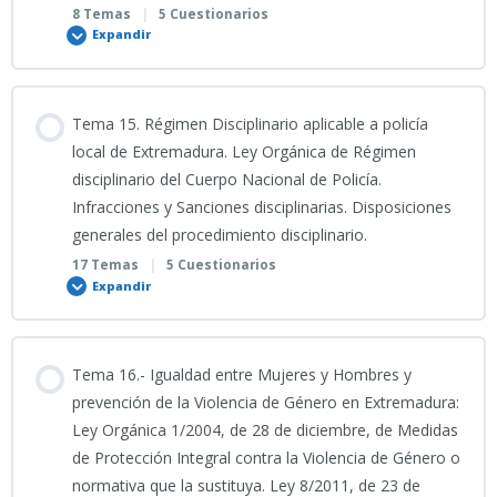
8 Temas
|
5 Cuestionarios
SIMULACRO 8: Examen final Mix (toto el Tema).
Expandir
TEST TEMA 9 (V) CONFORME ÚLTIMO BORRADOR
INFOGRAFÍA TEMA 12 ESPECÍFICO
PORTADA TEMA 13 ESPECÍFICO
SIMULACRO 1: Procedimiento Administrativo y responsabilidad.
Contenido
Tema 15. Régimen Disciplinario aplicable a policía
08_07_2026_Clase grabada TEMA 12 ESPECÍFICO
TEMA 13 ESPECÍFICO
– 100 preguntas
0% COMPLETADO
0/8 Pasos
local de Extremadura. Ley Orgánica de Régimen
disciplinario del Cuerpo Nacional de Policía.
13_07_2026_Clase grabada_TEMA 13 ESPECÍFICO
Infracciones y Sanciones disciplinarias. Disposiciones
PODCAST TEMA 14 ESPECÍFICO
generales del procedimiento disciplinario.
17 Temas
|
5 Cuestionarios
Presentación PDF Tema 13 ESPECÍFICO
Expandir
TEMA 14_Uniformidad
Contenido
Renovación prendas PL Extremadura
Tema 16.- Igualdad entre Mujeres y Hombres y
0% COMPLETADO
0/17 Pasos
prevención de la Violencia de Género en Extremadura:
Ley Orgánica 1/2004, de 28 de diciembre, de Medidas
SUPUESTO PRÁCTICO TEMA 14 ESPECÍFICO
de Protección Integral contra la Violencia de Género o
PODCAST TEMA 15 ESPECÍFICO
normativa que la sustituya. Ley 8/2011, de 23 de