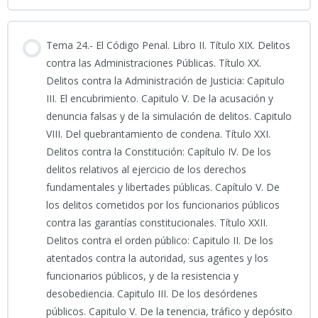
6.- Simulacro Tema 19: Código Penal (Bloque 6)
Contenido
11_03_2026_Clase grabada Tema 22 ESPECÍFICO
Tema 24.- El Código Penal. Libro II. Título XIX. Delitos
7.- Simulacro Tema 19: Código Penal (Bloque 7)
0% COMPLETADO
0/8 Pasos
contra las Administraciones Públicas. Título XX.
Delitos contra la Administración de Justicia: Capitulo
INFOGRAFÍA TEMA 22 ESPECÍFICO
III. El encubrimiento. Capitulo V. De la acusación y
8.- Simulacro Tema 19: Código Penal (Bloque 8)
PODCAST TEMA 23 ESPECÍFICO
denuncia falsas y de la simulación de delitos. Capitulo
VIII. Del quebrantamiento de condena. Título XXI.
PRESENTACIÓN TEMA 22 ESPECÍFICO_Patrimonial 2026
9.- Simulacro Maestro Tema 19: Código Penal (99 Preguntas)
Delitos contra la Constitución: Capítulo IV. De los
EN BLANCO_CTEST 100 PREGUNTAS NUEVO TEMA 23
delitos relativos al ejercicio de los derechos
ESPECÍFICO 2025
fundamentales y libertades públicas. Capítulo V. De
BTEST 100 PREGUNTAS NUEVO TEMA 19 ESPECÍFICO 2026
los delitos cometidos por los funcionarios públicos
EN BLANCO_5SUPUESTOS TEMA 23 ESPECÍFICO_2025
contra las garantías constitucionales. Título XXII.
Delitos contra el orden público: Capitulo II. De los
atentados contra la autoridad, sus agentes y los
PORTADA TEMA 23 ESPECÍFICO_Convocatoria_Única
funcionarios públicos, y de la resistencia y
desobediencia. Capitulo III. De los desórdenes
INFOGRAFÍA TEMA 23 ESPECÍFICO
públicos. Capitulo V. De la tenencia, tráfico y depósito