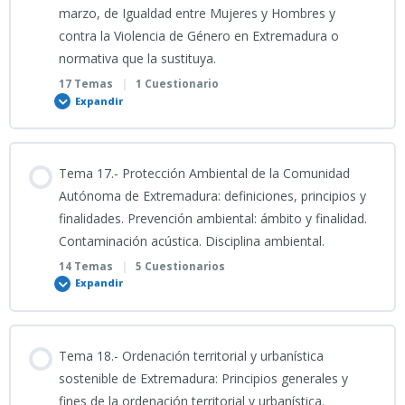
marzo, de Igualdad entre Mujeres y Hombres y
15_07_2026_Clase grabada TEMA 14 ESPECÍFICO
contra la Violencia de Género en Extremadura o
TEMA 15_Régimen Disciplinario PL
normativa que la sustituya.
Presentación Tema 14 ESPECÍFICO 2026
17 Temas
|
1 Cuestionario
SUPUESTO PRÁCTICO TEMA 15 ESPECÍFICO
Expandir
INFOGRAFÍA 1_TEMA 14 ESPECÍFICO
20_07_2026_Clase grabada Tema 15 ESPECÍFICO
Contenido
Tema 17.- Protección Ambiental de la Comunidad
0% COMPLETADO
0/17 Pasos
Autónoma de Extremadura: definiciones, principios y
INFOGRAFÍA 2_TEMA 14 ESPECÍFICO
finalidades. Prevención ambiental: ámbito y finalidad.
PORTADA TEMA 15_Convocatoria_Única
Contaminación acústica. Disciplina ambiental.
PORTADA TEMA 16_Convocatoria_Única
TEST TEMA 14 ESPECÍFICO (I)
14 Temas
|
5 Cuestionarios
INFOGRAFÍA TEMA 15
Expandir
ALUMNOS_TEMA 16_Normativa Igualdad Género.
TEST TEMA 14 ESPECÍFICO (II)
PRESENTACIÓN TEMA 15
Contenido
Tema 18.- Ordenación territorial y urbanística
ESPECÍFICO_Régimen_Disciplinario_Policía_Local_Extremadura
22_07_2026_Clase grabada_TEMA 16 ESPECÍFICO
0% COMPLETADO
0/14 Pasos
sostenible de Extremadura: Principios generales y
TEST TEMA 14 ESPECÍFICO (III)
2026
fines de la ordenación territorial y urbanística.