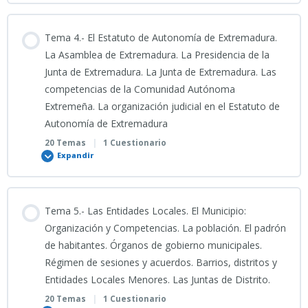
RESUMEN TEMA 1 GENERAL
PODCAST TEMA 2 GENERAL
Contenido
Tema 4.- El Estatuto de Autonomía de Extremadura.
Cronología Detallada de Eventos Tema 1 General
04_06_2026_Clase grabada Tema 2 GENERAL
0% COMPLETADO
0/19 Pasos
La Asamblea de Extremadura. La Presidencia de la
Junta de Extremadura. La Junta de Extremadura. Las
competencias de la Comunidad Autónoma
MÍO_TEMA 1 GENERAL_CONVOCATORIA ÚNICA 2025
Guía de Estudio Detallada_TEMA 2 GENERAL
VÍDEO EXPLICATIVO TEMA 3 GENERAL
Extremeña. La organización judicial en el Estatuto de
Autonomía de Extremadura
02_06_2026_Clase grabada_TEMA 1 GENERAL POLICÍA LOCAL
PREGUNTAS FRECUENTES TEMA 2 GENERAL
PODCAST TEMA 3 GENERAL
20 Temas
|
1 Cuestionario
Expandir
PORTADA TEMA 1_Convocatoria_Única 2026
RESUMEN TEMA 2 GENERAL
Guía de Estudio Detallada_TEMA 3 GENERAL
Contenido
Tema 5.- Las Entidades Locales. El Municipio:
0% COMPLETADO
0/20 Pasos
Organización y Competencias. La población. El padrón
INFOGRAFÍA TEMA 1 GENERAL
Cronología Detallada de Eventos Tema 2 General
PREGUNTAS FRECUENTES TEMA 3 GENERAL
de habitantes. Órganos de gobierno municipales.
Régimen de sesiones y acuerdos. Barrios, distritos y
VÍDEO EXPLICATIVO TEMA 4 GENERAL
Entidades Locales Menores. Las Juntas de Distrito.
TEMA 1 GENERAL_CONVOCATORIA ÚNICA 2026
MÍO_TEMA 2 GENERAL_CONVOCATORIA ÚNICA
RESUMEN TEMA 3 GENERAL
20 Temas
|
1 Cuestionario