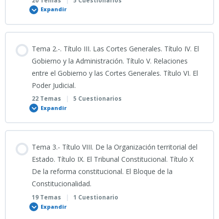
20 Temas
|
5 Cuestionarios
Expandir
Contenido
Tema 2.-. Título III. Las Cortes Generales. Título IV. El
0% COMPLETADO
0/20 Pasos
Gobierno y la Administración. Título V. Relaciones
entre el Gobierno y las Cortes Generales. Título VI. El
Poder Judicial.
VÍDEO EXPLICATIVO TEMA 1 GENERAL
22 Temas
|
5 Cuestionarios
Expandir
PODCAST TEMA 1 GENERAL
Contenido
Tema 3.- Título VIII. De la Organización territorial del
Guía de Estudio Detallada_TEMA 1 GENERAL
0% COMPLETADO
0/22 Pasos
Estado. Título IX. El Tribunal Constitucional. Título X
De la reforma constitucional. El Bloque de la
Constitucionalidad.
PREGUNTAS FRECUENTES TEMA 1 GENERAL
VÍDEO EXPLICATIVO TEMA 2 GENERAL
19 Temas
|
1 Cuestionario
Expandir