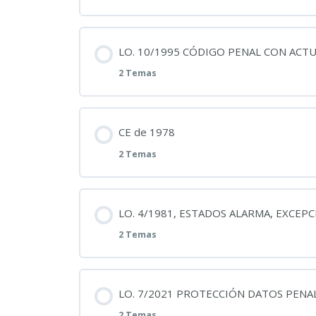
27_07_2026_ PULIMOS TEXTO CONSOLID
CONTRA LA VG
Contenido
LO. 10/1995 CÓDIGO PENAL CON ACTU
Ley Orgánica 1/2004, VG
2 Temas
Ley Orgánica 3/2007, igualdad mujeres
Contenido
CE de 1978
23_07-2026_PULIMOS LO. 3/2017 Iguald
2 Temas
21_07_2026_PULIMOS TEXTO CONSOLI
Contenido
LO. 4/1981, ESTADOS ALARMA, EXCEPC
BOE CP 2026.pdf.pdf
2 Temas
BOE-151_Constitucion_Espanola_
Contenido
LO. 7/2021 PROTECCIÓN DATOS PENA
13_07_2026_PULIMOS CE78
2 Temas