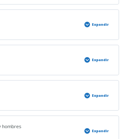
DEL ESTATUTO BÁSICO DEL EMPLEADO PÚBLICO
0% COMPLETADO
0/2 Pasos
de octubre
Expandir
DEFENSOR DEL PUEBLO
0% COMPLETADO
0/2 Pasos
 Defensor del Pueblo
Expandir
IENTO CRIMINAL
0% COMPLETADO
0/2 Pasos
882 LECrim
Expandir
EVENCIÓN RIESGOS LABORALES
0% COMPLETADO
0/2 Pasos
 y hombres
Expandir