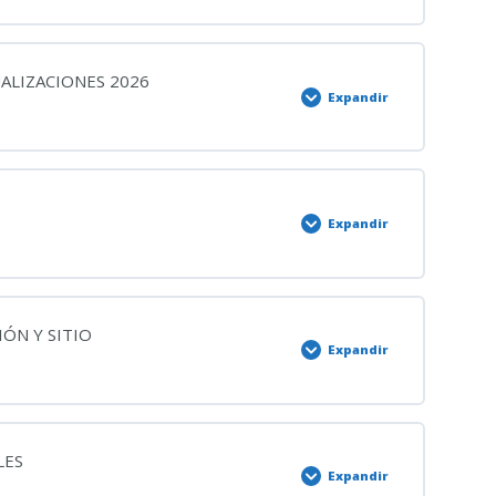
ADO LO. 1/2004 MEDIDAS DE PROTECCIÓN INTEGRAL
0% COMPLETADO
0/2 Pasos
ALIZACIONES 2026
Expandir
 y hombres
0% COMPLETADO
0/2 Pasos
ad efectiva de mujeres y hombres
Expandir
DADO CÓDIGO PENAL
0% COMPLETADO
0/2 Pasos
IÓN Y SITIO
Expandir
0% COMPLETADO
0/2 Pasos
LES
Expandir