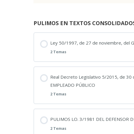
PULIMOS EN TEXTOS CONSOLIDADO
Ley 50/1997, de 27 de noviembre, del 
2 Temas
Contenido
Real Decreto Legislativo 5/2015, de 
EMPLEADO PÚBLICO
05_08_2026_PULIMOS LEY 50/1997 DEL
2 Temas
Ley 50/1997, de 27 de noviembre, del 
Contenido
PULIMOS LO. 3/1981 DEL DEFENSOR 
2 Temas