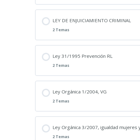
04_08_2026_PULIMOS RDL 5/2015 LEY 
Contenido
LEY DE ENJUICIAMIENTO CRIMINAL
Real Decreto Legislativo 5/2015, de 30 
2 Temas
03_08_2026_PULIMOS LO. 3/1981 DEL 
Contenido
Ley 31/1995 Prevención RL
Ley Orgánica 3_1981, de 6 de abril, del
2 Temas
29_07_2026_PULIMOS LEY DE ENJUICIAM
Contenido
Ley Orgánica 1/2004, VG
Real Decreto de 14 de septiembre de 1
2 Temas
28_07_2026_PULIMOS LEY 31/1995 PR
Contenido
Ley Orgánica 3/2007, igualdad mujeres
Ley 31/1995 Prevención RL
2 Temas