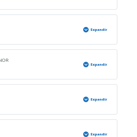
DOS ALARMA, EXCEPCIÓN Y SITIO
0% COMPLETADO
0/2 Pasos
los estados
Expandir
TECCIÓN DATOS PENALES
0% COMPLETADO
0/4 Pasos
ENOR
Expandir
ECCIÓN DE DATOS
0% COMPLETADO
0/4 Pasos
Expandir
LIDAD PENAL DEL MENOR
0% COMPLETADO
0/2 Pasos
MENORES
Expandir