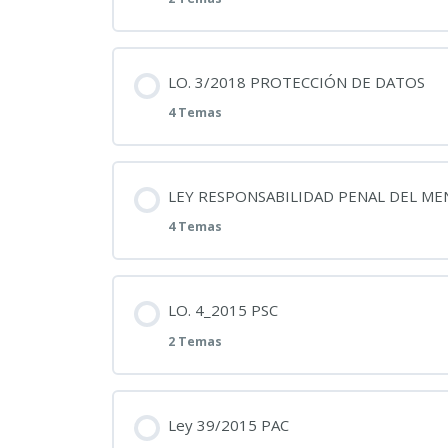
09_07_2026_PULIMOS LO. 4/1981, ESTA
Contenido
LO. 3/2018 PROTECCIÓN DE DATOS
Ley Orgánica 4_1981, de 1 de junio, de 
4 Temas
08_07_2026_PULIMOS LO. 7/2021 PRO
Contenido
LEY RESPONSABILIDAD PENAL DEL M
Ley Orgánica 7_2021
4 Temas
06_07_2026_PULIMOS LO. 3/2018 PROT
Contenido
LO. 4_2015 PSC
Ley Orgánica 3_2018, Protección datos
2 Temas
02_07_2026_PULIMOS LEY RESPONSABI
INFOGRAFÍA LO. 3/2018
Contenido
Ley 39/2015 PAC
LO. 5_2000_RESPONSABILIDAD PENAL 