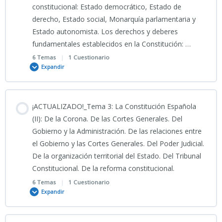
constitucional: Estado democrático, Estado de
PODCAST TEMA 1 CNP
derecho, Estado social, Monarquía parlamentaria y
Estado autonomista. Los derechos y deberes
fundamentales establecidos en la Constitución: …
Normativa aplicable Tema 1 CNP
6 Temas
|
1 Cuestionario
Expandir
Clase Tema 1 CNP _CIENCIAS JURÍDICAS_
Contenido
¡ACTUALIZADO!_Tema 3: La Constitución Española
04_08_2026_Clase grabada TEMA 1 CNP
0% COMPLETADO
0/6 Pasos
(II): De la Corona. De las Cortes Generales. Del
Gobierno y la Administración. De las relaciones entre
el Gobierno y las Cortes Generales. Del Poder Judicial.
1CNP_PRESENTACIÓN TEMA
PODCAST TEMA 2 CNP
De la organización territorial del Estado. Del Tribunal
1CNP_Derecho_y_Ordenamiento_Jurídico_Español 2026
Constitucional. De la reforma constitucional.
06_08_2026_Clase grabada_Clase Tema 2 CNP _CIENCIAS
6 Temas
|
1 Cuestionario
1CNP_INFOGRAFÍA TEMA 1CNP
Expandir
JURÍDICAS_
Test Tema 1 (I)