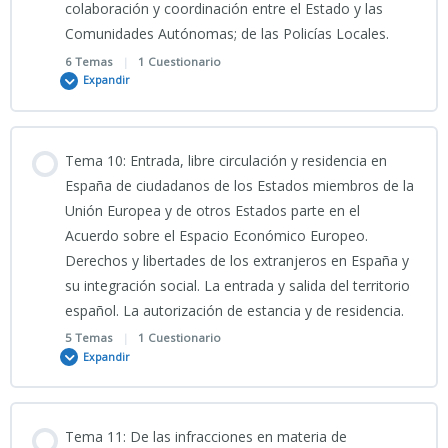
colaboración y coordinación entre el Estado y las
Clase grabada 2ª PARTE Tema 8 CNP “CIENCIAS JURÍDICAS_
Comunidades Autónomas; de las Policías Locales.
6 Temas
|
1 Cuestionario
Expandir
19_03_2026_Clase grabada TEMA 8 CNP
Contenido
Tema 10: Entrada, libre circulación y residencia en
PORTADA TEMA 8 CNP
0% COMPLETADO
0/6 Pasos
España de ciudadanos de los Estados miembros de la
Unión Europea y de otros Estados parte en el
8-INFOGRAFÍA TEMA 8 CNP
Acuerdo sobre el Espacio Económico Europeo.
PODSCAST TEMA 9 CNP
Derechos y libertades de los extranjeros en España y
su integración social. La entrada y salida del territorio
TEMA 8 CNP
español. La autorización de estancia y de residencia.
Clase grabada 17_03_2026_TEMA 9 CNP
5 Temas
|
1 Cuestionario
Expandir
8-PRESENTACIÓN_Policía_Nacional_Organización_Estructura
PORTADA 9
2026
Contenido
Tema 11: De las infracciones en materia de
9-INFOGRAFÍA TEMA 9 CNP