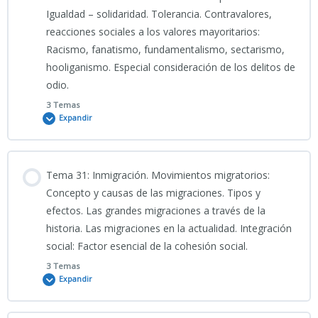
TEST 8_TEMA 26 CNP
Igualdad – solidaridad. Tolerancia. Contravalores,
Clase grabada Tema 29 CNP_27_05_2026
reacciones sociales a los valores mayoritarios:
TEST 4_TEMA 27 CNP
Racismo, fanatismo, fundamentalismo, sectarismo,
hooliganismo. Especial consideración de los delitos de
PRESENTACIÓN_TEMA 29
TEST 5_TEMA 27 CNP
odio.
CNP_Silencio_Comportamiento_Social_y_Valores
3 Temas
Expandir
TEST 6_TEMA 27 CNP
INFO TEMA 29 CNP
Contenido
Tema 31: Inmigración. Movimientos migratorios:
TEST 7_TEMA 27 CNP
0% COMPLETADO
0/3 Pasos
Concepto y causas de las migraciones. Tipos y
efectos. Las grandes migraciones a través de la
TEST 8_TEMA 27 CNP
historia. Las migraciones en la actualidad. Integración
02_06_2026_Clase grabada_Tema 30 CNP_CIENCIAS SOCIALES
social: Factor esencial de la cohesión social.
3 Temas
Expandir
PRESENTACIÓN TEMA 30 CNP 2025