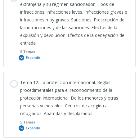
TEST TEMA 8 CNP
0% COMPLETADO
0/5 Pasos
extranjería y su régimen sancionador. Tipos de
infracciones: infracciones leves, infracciones graves e
infracciones muy graves. Sanciones. Prescripción de
TEMA 9 CNP
PODSCAT TEMA 10 CNP
las infracciones y de las sanciones. Efectos de la
expulsión y devolución. Efectos de la denegación de
9-PRESENTACIÓN-Ley_Orgánica_2_1986_Marco_Legal_Policial
entrada.
Clase grabada 23_03_2026_TEMA 10 CNP
5 Temas
Expandir
TEST TEMA 9 CNP
PORTADA TEMA 10 CNP
Contenido
Tema 12: La protección internacional. Reglas
10-INFOGRAFÍA
0% COMPLETADO
0/5 Pasos
procedimentales para el reconocimiento de la
protección internacional. De los menores y otras
personas vulnerables. Centros de acogida a
10-
Clase grabada 25_03_2026_TEMA 11 CNP
refugiados. Apátridas y desplazados.
PRESENTACIÓN_Derecho_de_Extranjería_Guía_Policial_Esencial
2026
5 Temas
Expandir
PORTADA TEMA 11 CNP