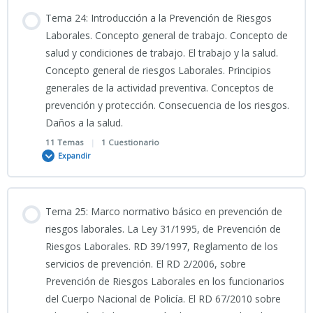
CÓMIC TEMA 21 CNP
Contenido
Tema 24: Introducción a la Prevención de Riesgos
0% COMPLETADO
0/7 Pasos
Laborales. Concepto general de trabajo. Concepto de
PRESENTACIÓN TEMA 22 CNP (2026) PDF
salud y condiciones de trabajo. El trabajo y la salud.
PORTADA 21
Concepto general de riesgos Laborales. Principios
VÍDEO EXPLICATIVO_Tema_23__Ciencias_Jurídicas
generales de la actividad preventiva. Conceptos de
CÓMIC TEMA 22 CNP
TEMA 21 CNP
prevención y protección. Consecuencia de los riesgos.
Daños a la salud.
PORTADA 23
SIMULACRO INTERACTIVO TEMA 22 CNP
11 Temas
|
1 Cuestionario
TEST TEMA 21 CNP
Expandir
INFO TEMA 23 CNP 2
SIMULACRO INTERACTIVO 2_ TEMA 22 CNP
Contenido
Tema 25: Marco normativo básico en prevención de
TEMA 23 CNP modificado
0% COMPLETADO
0/11 Pasos
riesgos laborales. La Ley 31/1995, de Prevención de
SIMULACRO INTERACTIVO 3_ TEMA 22 CNP
Riesgos Laborales. RD 39/1997, Reglamento de los
servicios de prevención. El RD 2/2006, sobre
PRESENTACIÓN TEMA 23 CNP 2026
Clase grabada 12_05_2026_Clase Tema 24 CNP_CIENCIAS
SIMULACRO INTERACTIVO 4_ TEMA 22 CNP
Prevención de Riesgos Laborales en los funcionarios
JURÍDICAS
del Cuerpo Nacional de Policía. El RD 67/2010 sobre
PODCAST TEMA 23 CNP