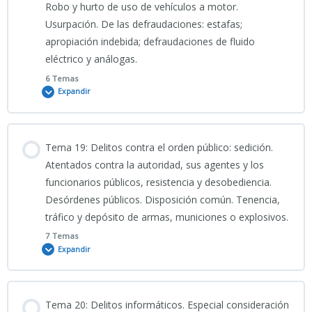
Robo y hurto de uso de vehículos a motor.
16-PRESENTACIÓN-Silencio_Jurídico_Código_Penal_Básico
Usurpación. De las defraudaciones: estafas;
PODCAST TEMA 17 CNP
apropiación indebida; defraudaciones de fluido
eléctrico y análogas.
PORTADA 16
Clase 16_04_2026_Tema 17 CNP “CIENCIAS JURÍDICAS”
6 Temas
Expandir
16-INFO
VÍDEO EXPLICATIVO TEMA 17 CNP
Contenido
Tema 19: Delitos contra el orden público: sedición.
TEMA 16 CNP
0% COMPLETADO
0/6 Pasos
Atentados contra la autoridad, sus agentes y los
17-PRESENTACIÓN-
funcionarios públicos, resistencia y desobediencia.
Derecho_Penal_Delitos_Contra_las_Personas_y_la_Libertad_Sexual_
Desórdenes públicos. Disposición común. Tenencia,
Test Tema 16 CNP (I)_PARTE I: Conceptos fundamentales y
Clase grabada_21_04_2026_TEMA 18 CNP
estructura del tema
tráfico y depósito de armas, municiones o explosivos.
PORTADA 17
7 Temas
Expandir
PORTADA 18
Test Tema 16 CNP (II)_PARTE II: Contenidos específicos y
referencias normativas
INFOGRAFÍA TEMA 17 CNP
Contenido
18-INFO-
Tema 20: Delitos informáticos. Especial consideración