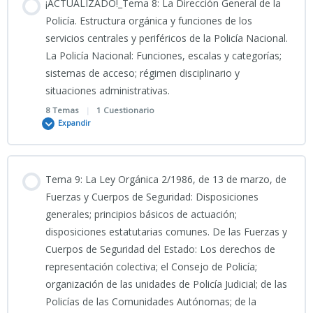
¡ACTUALIZADO!_Tema 8: La Dirección General de la
TEST TEMA 5 CNP
0% COMPLETADO
0/5 Pasos
Policía. Estructura orgánica y funciones de los
TEST TEMA 6 CNP
servicios centrales y periféricos de la Policía Nacional.
La Policía Nacional: Funciones, escalas y categorías;
PODCAST TEMA 7 CNP
sistemas de acceso; régimen disciplinario y
situaciones administrativas.
11/03/2026_Clase grabada Tema 7 CNP _CIENCIAS JURÍDICAS_
8 Temas
|
1 Cuestionario
Expandir
7-PRESENTACIÓN_Engranaje_de_la_Seguridad_Nacional 2026
Contenido
Tema 9: La Ley Orgánica 2/1986, de 13 de marzo, de
0% COMPLETADO
0/8 Pasos
Fuerzas y Cuerpos de Seguridad: Disposiciones
7- INFO 2
generales; principios básicos de actuación;
disposiciones estatutarias comunes. De las Fuerzas y
PODCAST TEMA 8 CNP
Cuerpos de Seguridad del Estado: Los derechos de
TEMA 7 CNP 2026
representación colectiva; el Consejo de Policía;
organización de las unidades de Policía Judicial; de las
Clase grabada 1ª PARTE Tema 8 CNP “CIENCIAS JURÍDICAS_
TEST TEMA 7 CNP
Policías de las Comunidades Autónomas; de la