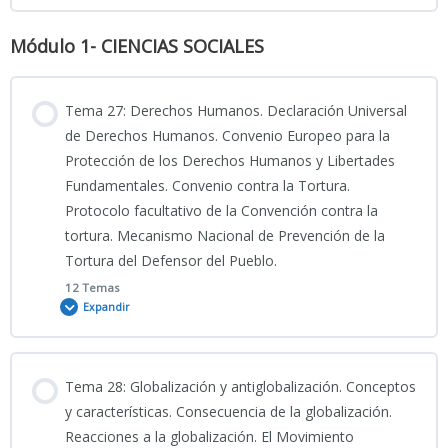
Módulo 1- CIENCIAS SOCIALES
SIMULACRO 2_ 20 PREGUNTAS TEMA 25 CNP 2026
Contenido
SIMULACRO 6_TEMA 24 CIENCIAS JURÍDICAS_20 preguntas
0% COMPLETADO
0/12 Pasos
Tema 27: Derechos Humanos. Declaración Universal
SIMULACRO 3_ 20 PREGUNTAS TEMA 25 CNP 2026
SIMULACRO 7_TEMA 24 CIENCIAS JURÍDICAS_20 preguntas
de Derechos Humanos. Convenio Europeo para la
Clase grabada 10_12_2025_Clase Tema TEMA 26 CNP_CIENCIAS
Protección de los Derechos Humanos y Libertades
JURÍDICAS
SIMULACRO 4_ 20 PREGUNTAS TEMA 25 CNP 2026
SIMULACRO 8_TEMA 24 CIENCIAS JURÍDICAS_20 preguntas
Fundamentales. Convenio contra la Tortura.
Protocolo facultativo de la Convención contra la
PRESENTACIÓN TEMA 26 CNP
tortura. Mecanismo Nacional de Prevención de la
SIMULACRO 5_ 20 PREGUNTAS TEMA 25 CNP 2026
TEST TEMA 24 CNP
Tortura del Defensor del Pueblo.
12 Temas
INFOGRAFÍA TEMA 26 CNP
Expandir
SIMULACRO 6_ 20 PREGUNTAS TEMA 25 CNP 2026
BTEST 26 CNP
Contenido
SIMULACRO 7_ 20 PREGUNTAS TEMA 25 CNP 2026
Tema 28: Globalización y antiglobalización. Conceptos
0% COMPLETADO
0/12 Pasos
y características. Consecuencia de la globalización.
TEST 1_TEMA 26 CNP
Reacciones a la globalización. El Movimiento
SIMULACRO 8_ 20 PREGUNTAS TEMA 25 CNP 2026