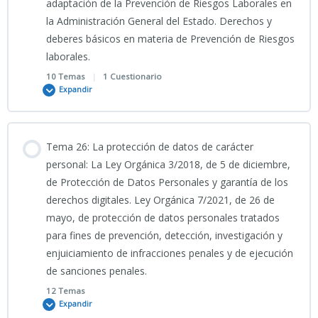
adaptación de la Prevención de Riesgos Laborales en
TEST TEMA 22 CNP
INFOGRAFÍA TEMA 24 CIENCIAS JURÍDICAS
la Administración General del Estado. Derechos y
deberes básicos en materia de Prevención de Riesgos
Clase grabada 7_05_2026_TEMA 23 CNP
laborales.
PRESENTACIÓN TEMA 24 CNP (2025)
10 Temas
|
1 Cuestionario
Expandir
TEST TEMA 23 CNP
SIMULACRO 1_TEMA 24 CIENCIAS JURÍDICAS_20 preguntas
Contenido
Tema 26: La protección de datos de carácter
SIMULACRO 2_TEMA 24 CIENCIAS JURÍDICAS_20 preguntas
0% COMPLETADO
0/10 Pasos
personal: La Ley Orgánica 3/2018, de 5 de diciembre,
de Protección de Datos Personales y garantía de los
derechos digitales. Ley Orgánica 7/2021, de 26 de
14_05_2026_Clase grabada Tema 25 CNP
SIMULACRO 3_TEMA 24 CIENCIAS JURÍDICAS_20 preguntas
mayo, de protección de datos personales tratados
para fines de prevención, detección, investigación y
enjuiciamiento de infracciones penales y de ejecución
SIMULACRO 1_ 100 PREGUNTAS TEMA 25 CNP 2026
SIMULACRO 4_TEMA 24 CIENCIAS JURÍDICAS_20 preguntas
de sanciones penales.
12 Temas
SIMULACRO 1_ 20 PREGUNTAS TEMA 25 CNP 2026
SIMULACRO 5_TEMA 24 CIENCIAS JURÍDICAS_20 preguntas
Expandir