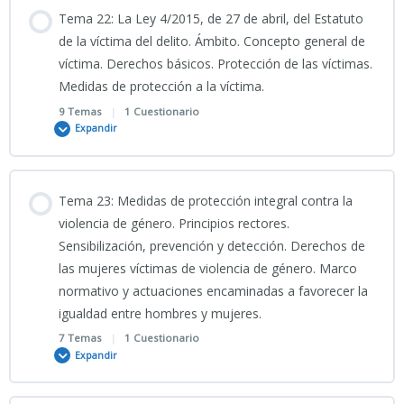
20-PRESENTACIÓN-
Contenido
Tema 22: La Ley 4/2015, de 27 de abril, del Estatuto
Delitos_Informáticos_Intimidad_y_Prueba_Digital
PODCAST TEMA 19 CNP
0% COMPLETADO
0/8 Pasos
de la víctima del delito. Ámbito. Concepto general de
víctima. Derechos básicos. Protección de las víctimas.
CÓMIC TEMA 20 CNP
Medidas de protección a la víctima.
29_04_2026_Clase grabada_Tema 21 CNP
9 Temas
|
1 Cuestionario
Expandir
PDF presentación Tema 21 CIENCIAS JURÍDICAS 2026
Contenido
Tema 23: Medidas de protección integral contra la
INSTRUCCIÓN-1-2024-SECRETARIA-DE-ESTADO-SEGURIDAD-
0% COMPLETADO
0/9 Pasos
violencia de género. Principios rectores.
PROCEDIMIENTO-INTEGRAL-DETENCION-POLICIAL
Sensibilización, prevención y detección. Derechos de
las mujeres víctimas de violencia de género. Marco
VÍDEO EXPLICATIVO TEMA 22 CNP_Estatuto_de_la_Víctima
normativo y actuaciones encaminadas a favorecer la
DERECHO PROCESAL PENAL
igualdad entre hombres y mujeres.
4_05_2026_Clase grabada Tema 22 CNP
7 Temas
|
1 Cuestionario
PODCAST TEMA 21 CNP
Expandir
INFOGRAFÍA TEMA 22 CNP