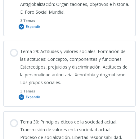
Antiglobalización: Organizaciones, objetivos e historia.
Clase grabada Tema 27 CNP 21/05/2026
El Foro Social Mundial.
TEST 2_TEMA 26 CNP
TEST TEMA 25 CNP
3 Temas
Expandir
PRESENTACIÓN TEMA 27 CNP (2026)
TEST 3_TEMA 26 CNP
Contenido
INFO TEMA 27 CNP
Tema 29: Actitudes y valores sociales. Formación de
TEST 4_TEMA 26 CNP
0% COMPLETADO
0/3 Pasos
las actitudes: Concepto, componentes y funciones.
Estereotipos, prejuicios y discriminación. Actitudes de
BTEST 27 CNP
la personalidad autoritaria: Xenofobia y dogmatismo.
26_05_2026_Clase grabada Tema 28 CNP
TEST 5_TEMA 26 CNP
Los grupos sociales.
TEST 1_TEMA 27 CNP
3 Temas
Expandir
PRESENTACIÓN TEMA 28 CNP
TEST 6_TEMA 26 CNP
TEST 2_TEMA 27 CNP
Contenido
INFOTEMA 28 CNP
TEST 7_TEMA 26 CNP
Tema 30: Principios éticos de la sociedad actual.
0% COMPLETADO
0/3 Pasos
Transmisión de valores en la sociedad actual:
TEST 3_TEMA 27 CNP
Proceso de socialización. Libertad responsabilidad.