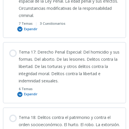
espacial de la Ley Penal. La edad penal y sus efectos.
PORTADA 15
14-Ley_de_Seguridad_Ciudadana_Claves_Policiales
Circunstancias modificativas de la responsabilidad
criminal.
15-INFO
7 Temas
|
3 Cuestionarios
Expandir
TEMA 15 CNP
Contenido
Tema 17: Derecho Penal Especial: Del homicidio y sus
0% COMPLETADO
0/7 Pasos
formas. Del aborto. De las lesiones. Delitos contra la
15-PRESENTACIÓN-Infrastructuras_Críticas_y_Ciberseguridad
libertad. De las torturas y otros delitos contra la
integridad moral. Delitos contra la libertad e
VÍDEO EXPLICATIVO TEMA_16__DERECHO_PENAL
15-PODCAST TEMA 15 CNP
indemnidad sexuales.
6 Temas
Expandir
Clase grabada 15_04_2026_TEMA 16 CNP
Contenido
PODCAST TEMA 16 CNP
Tema 18: Delitos contra el patrimonio y contra el
0% COMPLETADO
0/6 Pasos
orden socioeconómico. El hurto. El robo. La extorsión.