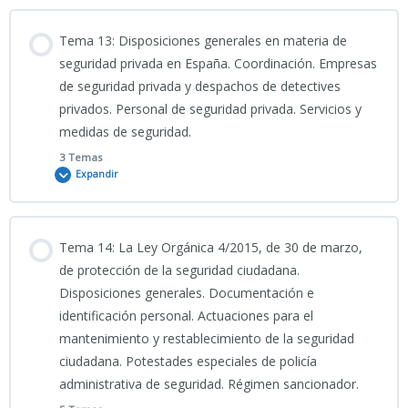
TEST TEMA 10 CNP
Contenido
11-INFO
Tema 13: Disposiciones generales en materia de
0% COMPLETADO
0/5 Pasos
seguridad privada en España. Coordinación. Empresas
de seguridad privada y despachos de detectives
TEMA 11 CNP
privados. Personal de seguridad privada. Servicios y
Clase grabada 31_03_2026_TEMA 12 CNP
medidas de seguridad.
11-PRESENTACIÓN_Régimen_Sancionador_de_Extranjería_TEMA
3 Temas
Expandir
11 CNP
PORTADA 12
Contenido
12CNP_INFOGRAFÍA TEMA 12 CNP
Tema 14: La Ley Orgánica 4/2015, de 30 de marzo,
0% COMPLETADO
0/3 Pasos
de protección de la seguridad ciudadana.
Disposiciones generales. Documentación e
TEMA 12 CNP
identificación personal. Actuaciones para el
PODCAST TEMA 13 CNP
mantenimiento y restablecimiento de la seguridad
ciudadana. Potestades especiales de policía
PRESENTACIÓN TEMA 12
administrativa de seguridad. Régimen sancionador.
CNP_Protección_Internacional_Asilo_y_Subsidiaria
01_04_2026_Clase grabada TEMA 13 CIENCIAS JURÍDICAS