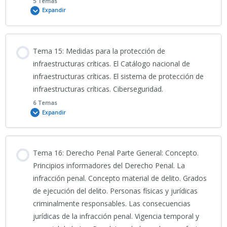
5 Temas
Expandir
PDF PRESENTACIÓN TEMA 13 CNP
Contenido
Tema 15: Medidas para la protección de
0% COMPLETADO
0/5 Pasos
infraestructuras críticas. El Catálogo nacional de
infraestructuras críticas. El sistema de protección de
infraestructuras críticas. Ciberseguridad.
Clase grabada 06_04_2026_TEMA 14 CNP
6 Temas
Expandir
PORTADA 14
Contenido
Tema 16: Derecho Penal Parte General: Concepto.
14-INFOGRAFÍA
0% COMPLETADO
0/6 Pasos
Principios informadores del Derecho Penal. La
infracción penal. Concepto material de delito. Grados
de ejecución del delito. Personas físicas y jurídicas
ALUMNOS_CNP_TEMA 14 CNP_La Ley Orgánica 4-2015, de 30 de
08_04_2026_Clase grabada “TEMA 15 CNP_CIENCIAS JURÍDICAS”
criminalmente responsables. Las consecuencias
marzo, de protección de la seguridad ciudadana julio 2025
jurídicas de la infracción penal. Vigencia temporal y