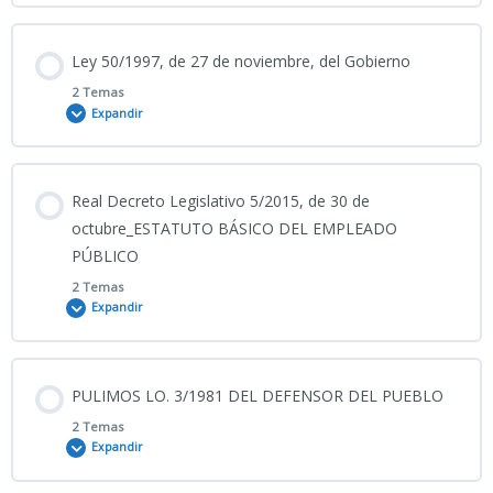
Contenido
Ley 50/1997, de 27 de noviembre, del Gobierno
0% COMPLETADO
0/2 Pasos
2 Temas
Expandir
06_08_2026_PULIMOS LO. 9/2015 RÉGIMEN PERSONAL CNP
Contenido
Real Decreto Legislativo 5/2015, de 30 de
0% COMPLETADO
0/2 Pasos
octubre_ESTATUTO BÁSICO DEL EMPLEADO
Ley Orgánica 9/2015
PÚBLICO
2 Temas
05_08_2026_PULIMOS LEY 50/1997 DEL GOBIERNO
Expandir
Ley 50/1997, de 27 de noviembre, del Gobierno
Contenido
PULIMOS LO. 3/1981 DEL DEFENSOR DEL PUEBLO
0% COMPLETADO
0/2 Pasos
2 Temas
Expandir
04_08_2026_PULIMOS RDL 5/2015 LEY DEL ESTATUTO BÁSICO