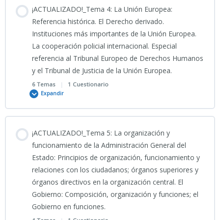
Contenido
PORTADA TEMA 2
¡ACTUALIZADO!_Tema 4: La Unión Europea:
0% COMPLETADO
0/6 Pasos
Referencia histórica. El Derecho derivado.
Test Tema 1 (II)
Instituciones más importantes de la Unión Europea.
INFOGRAFÍA TEMA 2 CNP 2
La cooperación policial internacional. Especial
PODCAST TEMA 3 CNP
referencia al Tribunal Europeo de Derechos Humanos
Test Tema 1 (III)
TEMA 2 CNP 2026
y el Tribunal de Justicia de la Unión Europea.
26_02_2026_Clase grabada_TEMA 3 CNP
6 Temas
|
1 Cuestionario
Expandir
PRESENTACIÓN TEMA 2 CNP 2026
PORTADA TEMA 3 CNP
Contenido
¡ACTUALIZADO!_Tema 5: La organización y
TEST TEMA 2 CNP (I) CIENCIAS JURÍDICAS
0% COMPLETADO
0/6 Pasos
funcionamiento de la Administración General del
INFOGRAFÍA TEMA 3 CNP
Estado: Principios de organización, funcionamiento y
relaciones con los ciudadanos; órganos superiores y
PODCAST TEMA 4 CNP
órganos directivos en la organización central. El
TEMA 3 CNP
Gobierno: Composición, organización y funciones; el
Gobierno en funciones.
Clase grabada_02_03_2026_TEMA 4 CNP_LA UE
PRESENTACIÓN TEMA 3 CNP 2026