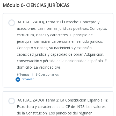
INFO_Reforma CP 2026
Módulo 0- CIENCIAS JURÍDICAS
INFO2_Reforma CP 2026
!ACTUALIZADO¡_Tema 1: El Derecho: Concepto y
acepciones. Las normas jurídicas positivas: Concepto,
estructura, clases y caracteres. El principio de
Modificación CP y LECrim 2026
jerarquía normativa. La persona en sentido jurídico:
Concepto y clases; su nacimiento y extinción;
capacidad jurídica y capacidad de obrar. Adquisición,
MULTIREINCIDENCIA 2026
conservación y pérdida de la nacionalidad española. El
domicilio. La vecindad civil.
PODCAST_REFORMA 2026 CP Y LECrim
6 Temas
|
3 Cuestionarios
Expandir
BOE-A-2026-7966
Contenido
¡ACTUALIZADO!_Tema 2: La Constitución Española (I):
0% COMPLETADO
0/6 Pasos
Estructura y caracteres de la CE de 1978. Los valores
Simulacro Interactivo Reforma Penal 2026
de la Constitución. Los principios del régimen